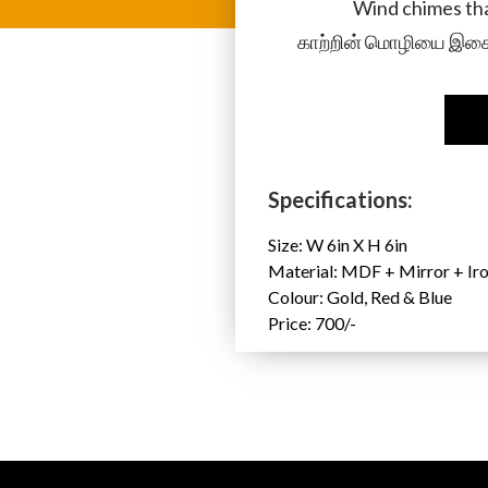
Wind chimes tha
காற்றின் மொழியை இசைய
Specifications:
Size: W 6in X H 6in
Material: MDF + Mirror + Iro
Colour: Gold, Red & Blue
Price: 700/-